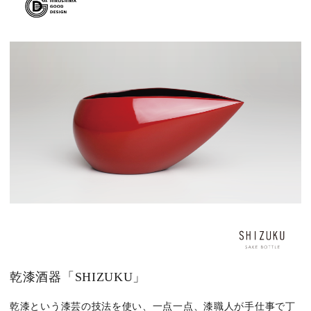
乾漆酒器「SHIZUKU」
乾漆という漆芸の技法を使い、一点一点、漆職人が手仕事で丁